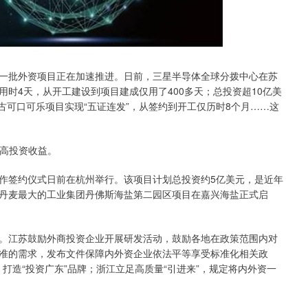
批外资项目正在加速推进。日前，三星半导体全球分拨中心在苏
时4天，从开工建设到项目建成仅用了400多天；总投资超10亿美
太古可口可乐项目实现“五证连发”，从签约到开工仅历时8个月……这
提高投资收益。
签约仪式日前在杭州举行。该项目计划总投资约5亿美元，是近年
丹麦最大的工业集团丹佛斯海盐第二园区项目在嘉兴海盐正式启
江苏鼓励外商投资企业开展研发活动，鼓励各地在政策范围内对
准的需求，发布文件保障内外资企业依法平等享受标准化相关政
，打造“投资广东”品牌；浙江立足高质量“引进来”，规定将内外资一