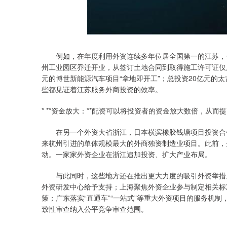
例如，在年度利用外资连续多年位居全国第一的江苏，一
州工业园区乔迁开业，从签订土地合同到取得施工许可证仅用
元的博世新能源汽车项目“拿地即开工”；总投资20亿元的
些都见证着江苏服务外商投资的效率。
* **资金放大：**配资可以将投资者的资金放大数倍，从而
在另一个外资大省浙江，日本横滨橡胶钱塘项目投资合作
来杭州引进的单体规模最大的外商独资制造业项目。此前，
动。一家家外资企业在浙江追加投资、扩大产业布局。
与此同时，这些地方还在推出更大力度的吸引外资举措。
外资研发中心给予支持；上海聚焦外资企业参与制定相关标
策；广东落实“直通车”“一站式”等重大外资项目的服务机制
致性审查纳入公平竞争审查范围。