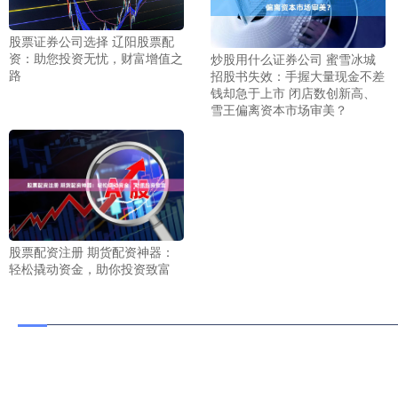
股票证券公司选择 辽阳股票配
资：助您投资无忧，财富增值之
炒股用什么证券公司 蜜雪冰城
路
招股书失效：手握大量现金不差
钱却急于上市 闭店数创新高、
雪王偏离资本市场审美？
股票配资注册 期货配资神器：
轻松撬动资金，助你投资致富