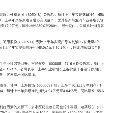
。长华集团（605018）公告称，预计上半年实现归母净利润56
%。公司称，上半年众多新项目逐步实现量产，尤其是新能源汽车业务增长较
元至17.9亿元，同比增长230%至280%。报告期内，公司累计销售客
股份（601500）预计上半年实现归母净利润2.7亿元至3亿
6）预计上半年实现归母净利润8.5亿元至10.2亿元，同比增长52%至8
业绩强势回升。吉祥航空（603885）7月9日晚公告称，预计上
9%至781.21%。公司表示，上半年业绩增长主要得益于春运等假期的
量、客座率均同比增加。
其中，上海机场（600009）预计上半年实现归母净利润7.1
04）预计上半年归母净利润为4.04亿元至4.94亿元，同比增长155.6
好因素的支撑下，多家医药生物公司也传来喜报。哈药股份（600
75亿元，同比增长71%至105%。国药现代（600420）预计上半年