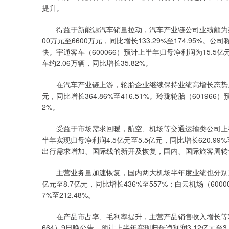
提升。
得益于新能源汽车销量拉动，汽车产业链公司业绩颇为亮眼
00万元至6600万元，同比增长133.29%至174.95
快。宇通客车（600066）预计上半年归母净利润为15.5亿
车约2.06万辆，同比增长35.82%。
在汽车产业链上游，轮胎企业继续保持业绩高增长态势。通用
元，同比增长364.86%至416.51%。玲珑轮胎（60196
2%。
受益于市场需求回暖，航空、机场等交通运输类公司上半年
半年实现归母净利润4.5亿元至5.5亿元，同比增长620.9
出行需求增加、国际线的新开及恢复，国内、国际旅客周转
主营业务量加速恢复，国内两大机场半年度业绩也分别预喜。
亿元至8.7亿元，同比增长436%至557%；白云机场（6000
7%至212.48%。
在产品市占率、毛利率提升，主营产品销售收入增长等利
664）9日晚公告，预计上半年实现归母净利润3.12亿元至3.