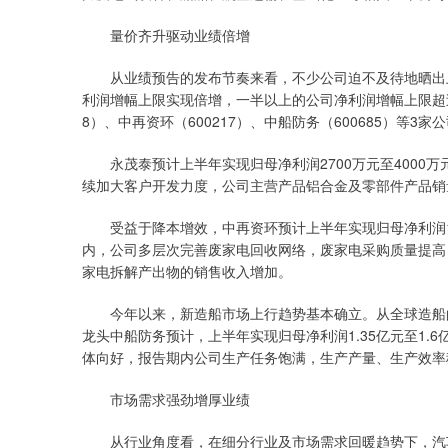
量价齐升驱动业绩倍增
从业绩预告的发布节奏来看，不少公司迫不及待地晒出上半
利润增幅上限实现倍增，一半以上的公司净利润增幅上限超过2
8）、中再资环（600217）、中船防务（600685）等3
永茂泰预计上半年实现归母净利润2700万元至4000万元，
续加大客户开发力度，公司主营产品铝合金及零部件产品销
受益于降本增效，中再资环预计上半年实现归母净利润1.37
内，公司多层次完善废家电回收网络，废家电采购质量提高
家电拆解产出物的销售收入增加。
今年以来，新造船市场上行趋势基本确立。从全球造船的
龙头中船防务预计，上半年实现归母净利润1.35亿元至1.6亿
体向好，报告期内公司生产任务饱满，生产产量、生产效率
市场需求强劲增厚业绩
从行业角度看，在细分行业及市场需求回暖趋势下，汽车