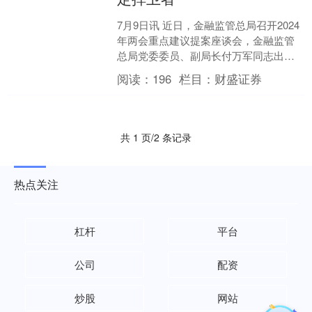
7月9日讯 近日，金融监管总局召开2024
年两会重点建议提案座谈会，金融监管
总局党委委员、副局长付万军同志出席
会议，认真听取部分全国两会代表委员
阅读：
196
栏目：
财盛证券
和专家学者对提升....
共 1 页/2 条记录
热点关注
杠杆
平台
公司
配资
炒股
网站